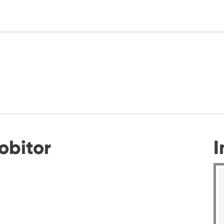
obitor
I