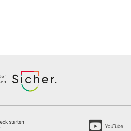
eck starten
YouTube
r