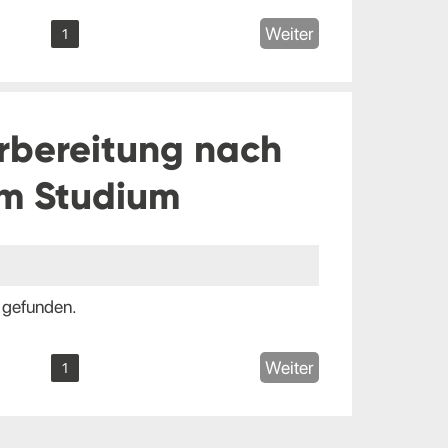
Weiter
1
rbereitung nach
m Studium
 gefunden.
Weiter
1