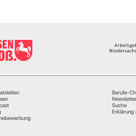
ststellen
Berufe-Ch
sen
Newslette
cast
Suche
g
Erklärung 
inebewerbung