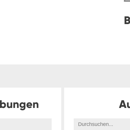
B
ibungen
A