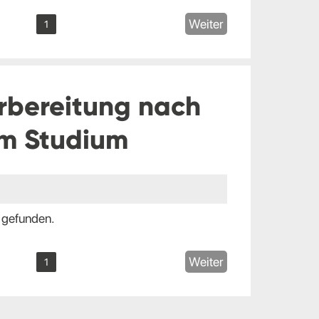
Weiter
1
rbereitung nach
m Studium
 gefunden.
Weiter
1