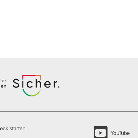
eck starten
YouTube
r