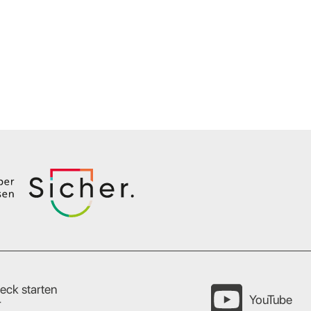
eck starten
YouTube
r