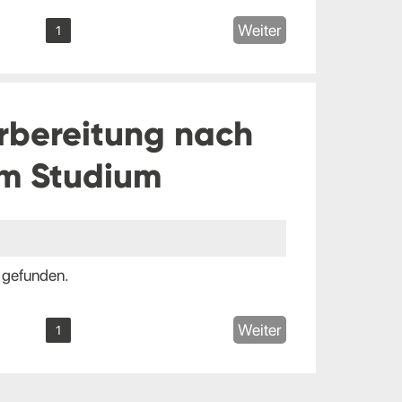
Weiter
1
rbereitung nach
m Studium
 gefunden.
Weiter
1