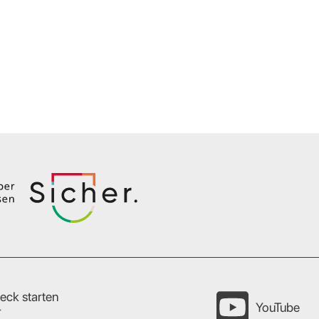
eck starten
YouTube
r