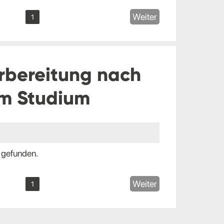
Weiter
1
rbereitung nach
m Studium
 gefunden.
Weiter
1