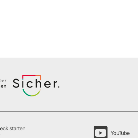
eck starten
YouTube
r