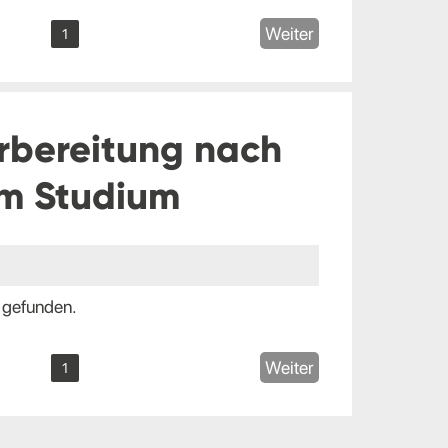
Weiter
1
rbereitung nach
m Studium
 gefunden.
Weiter
1