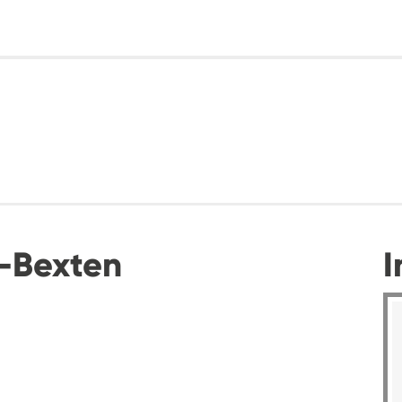
-Bexten
I