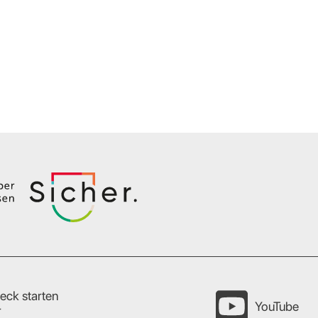
eck starten
YouTube
r