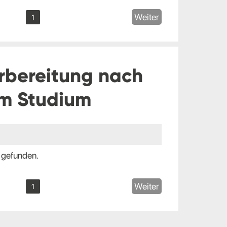
Weiter
1
rbereitung nach
m Studium
 gefunden.
Weiter
1