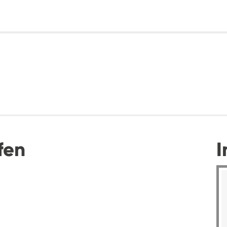
fen
I