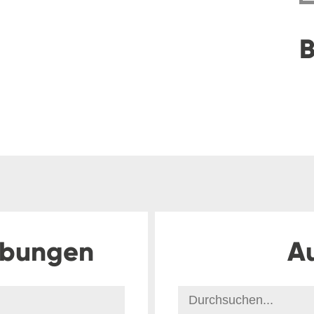
B
ibungen
A