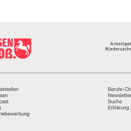
ststellen
Berufe-Ch
sen
Newslette
cast
Suche
g
Erklärung 
inebewerbung