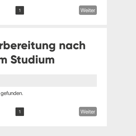
Weiter
1
rbereitung nach
m Studium
 gefunden.
Weiter
1