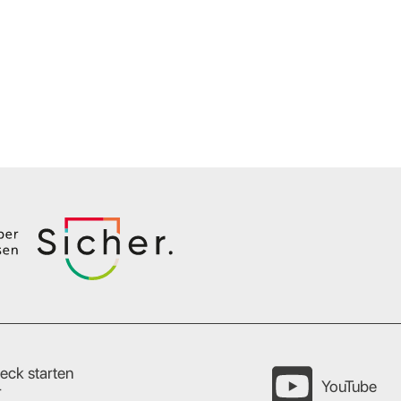
eck starten
YouTube
r