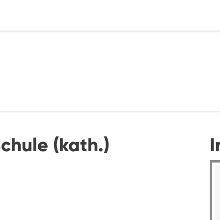
hule (kath.)
I