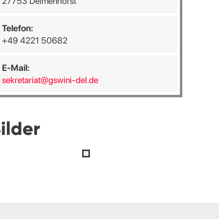
27753 Delmenhorst
Telefon:
+49 4221 50682
E-Mail:
sekretariat@gswini-del.de
ilder