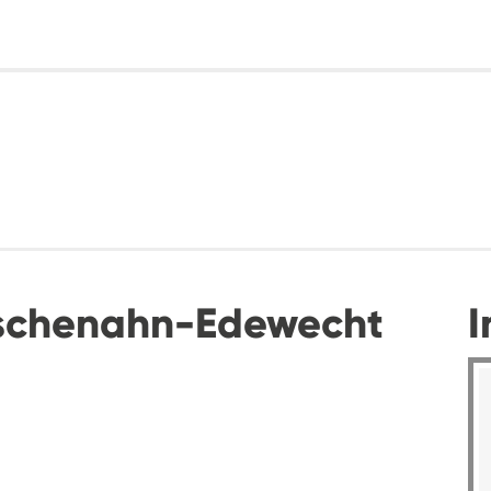
schenahn-Edewecht
I