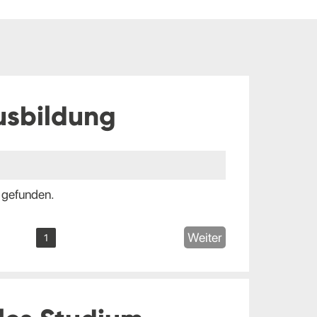
usbildung
 gefunden.
Weiter
1