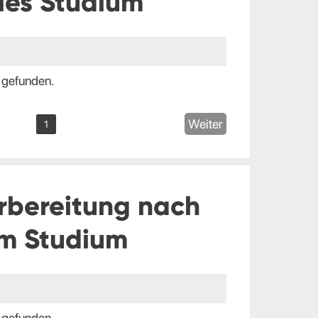
les Studium
 gefunden.
Weiter
1
rbereitung nach
m Studium
 gefunden.