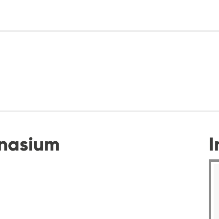
nasium
I