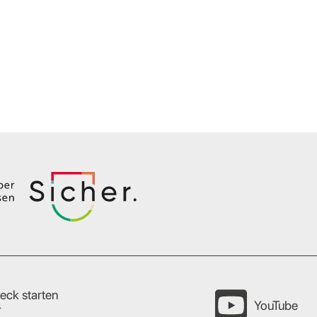
eck starten
YouTube
r