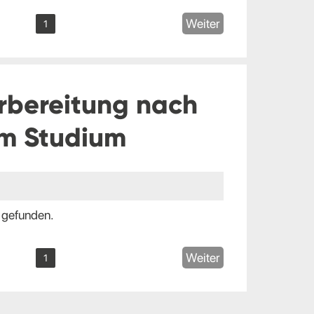
Weiter
1
rbereitung nach
m Studium
 gefunden.
Weiter
1