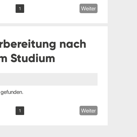
Weiter
1
rbereitung nach
m Studium
 gefunden.
Weiter
1