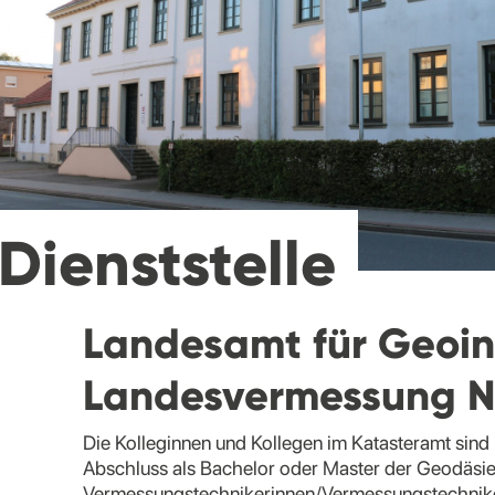
Dienststelle
Landesamt für Geoin
Landesvermessung N
Die Kolleginnen und Kollegen im Katasteramt sind
Abschluss als Bachelor oder Master der Geodäsie
Vermessungstechnikerinnen/Vermessungstechniker.