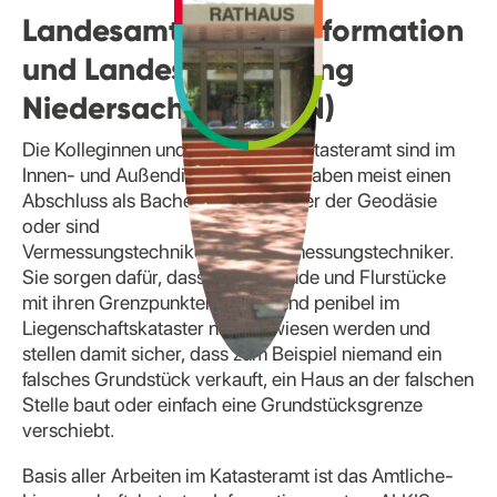
Landesamt für Geoinformation
und Landesvermessung
Niedersachsen (LGLN)
Die Kolleginnen und Kollegen im Katasteramt sind im
Innen- und Außendienst tätig und haben meist einen
Abschluss als Bachelor oder Master der Geodäsie
oder sind
Vermessungstechnikerinnen/Vermessungstechniker.
Sie sorgen dafür, dass alle Gebäude und Flurstücke
mit ihren Grenzpunkten aktuell und penibel im
Liegenschaftskataster nachgewiesen werden und
stellen damit sicher, dass zum Beispiel niemand ein
falsches Grundstück verkauft, ein Haus an der falschen
Stelle baut oder einfach eine Grundstücksgrenze
verschiebt.
Basis aller Arbeiten im Katasteramt ist das Amtliche-