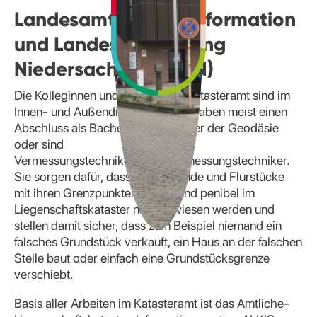
Landesamt für Geoinformation
und Landesvermessung
Niedersachsen (LGLN)
Die Kolleginnen und Kollegen im Katasteramt sind im
Innen- und Außendienst tätig und haben meist einen
Abschluss als Bachelor oder Master der Geodäsie
oder sind
Vermessungstechnikerinnen/Vermessungstechniker.
Sie sorgen dafür, dass alle Gebäude und Flurstücke
mit ihren Grenzpunkten aktuell und penibel im
Liegenschaftskataster nachgewiesen werden und
stellen damit sicher, dass zum Beispiel niemand ein
falsches Grundstück verkauft, ein Haus an der falschen
Stelle baut oder einfach eine Grundstücksgrenze
verschiebt.
Basis aller Arbeiten im Katasteramt ist das Amtliche-