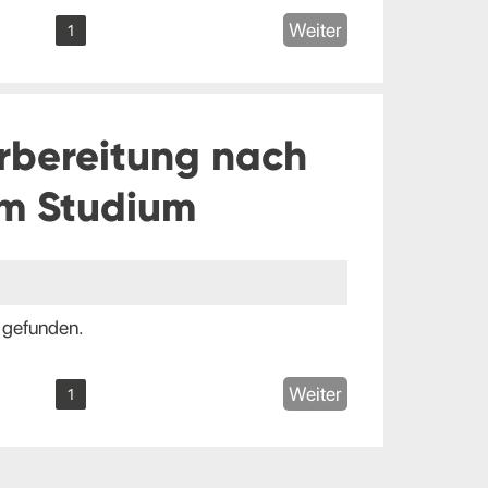
Weiter
1
rbereitung nach
m Studium
 gefunden.
Weiter
1