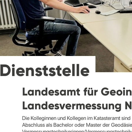
Dienststelle
Landesamt für Geoin
Landesvermessung N
Die Kolleginnen und Kollegen im Katasteramt sind
Abschluss als Bachelor oder Master der Geodäsie
Vermessungstechnikerinnen/Vermessungstechniker.