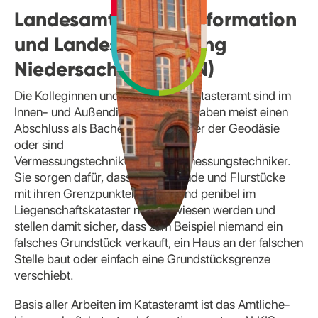
Landesamt für Geoinformation
und Landesvermessung
Niedersachsen (LGLN)
Die Kolleginnen und Kollegen im Katasteramt sind im
Innen- und Außendienst tätig und haben meist einen
Abschluss als Bachelor oder Master der Geodäsie
oder sind
Vermessungstechnikerinnen/Vermessungstechniker.
Sie sorgen dafür, dass alle Gebäude und Flurstücke
mit ihren Grenzpunkten aktuell und penibel im
Liegenschaftskataster nachgewiesen werden und
stellen damit sicher, dass zum Beispiel niemand ein
falsches Grundstück verkauft, ein Haus an der falschen
Stelle baut oder einfach eine Grundstücksgrenze
verschiebt.
Basis aller Arbeiten im Katasteramt ist das Amtliche-