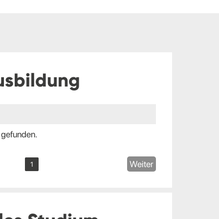
usbildung
 gefunden.
Weiter
1