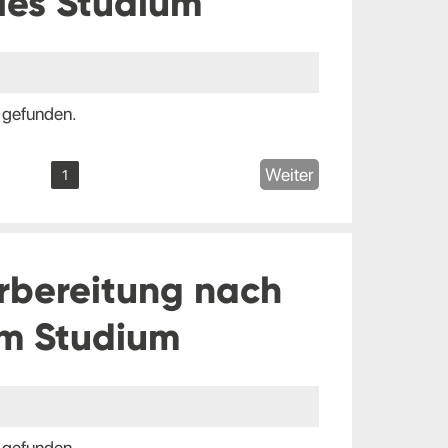
les Studium
 gefunden.
Weiter
1
rbereitung nach
m Studium
 gefunden.