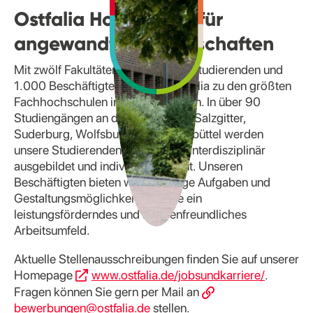
Ostfalia Hochschule für
angewandte Wissenschaften
Mit zwölf Fakultäten, rund 11.000 Studierenden und
1.000 Beschäftigten zählt die Ostfalia zu den größten
Fachhochschulen in Niedersachsen. In über 90
Studiengängen an den Standorten Salzgitter,
Suderburg, Wolfsburg und Wolfenbüttel werden
unsere Studierenden fundiert und interdisziplinär
ausgebildet und individuell betreut. Unseren
Beschäftigten bieten wir vielseitige Aufgaben und
Gestaltungsmöglichkeiten sowie ein
leistungsförderndes und familienfreundliches
Arbeitsumfeld.
Aktuelle Stellenausschreibungen finden Sie auf unserer
Homepage
www.ostfalia.de/jobsundkarriere/
.
Fragen können Sie gern per Mail an
bewerbungen@ostfalia.de
stellen.