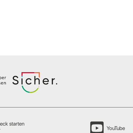
eck starten
YouTube
r