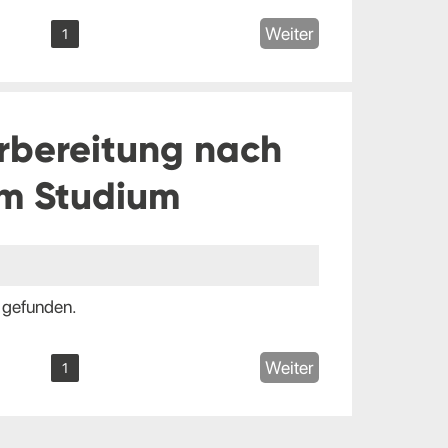
Weiter
1
rbereitung nach
m Studium
 gefunden.
Weiter
1