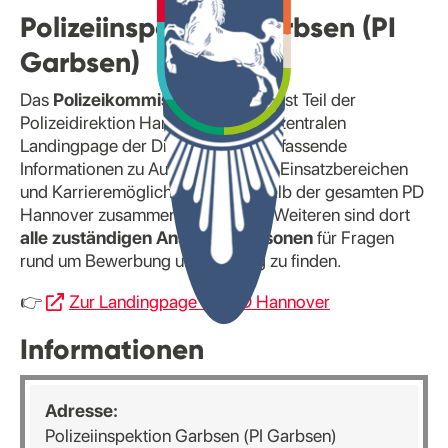
Polizeiinspektion Garbsen (PI
Garbsen)
Das
Polizeikommissariat Spinge
ist Teil der
Polizeidirektion Hannover. Auf der zentralen
Landingpage der Direktion sind umfassende
Informationen zu Aufgabenfeldern, Einsatzbereichen
und Karrieremöglichkeiten innerhalb der gesamten PD
Hannover zusammengestellt. Des Weiteren sind dort
alle zuständigen Ansprechpersonen
für Fragen
rund um Bewerbung und Einstieg zu finden.
👉
Zur Landingpage der PD Hannover
Informationen
Adresse:
Polizeiinspektion Garbsen (PI Garbsen)