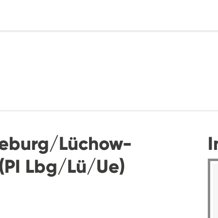
üneburg/Lüchow-
I
(PI Lbg/Lü/Ue)