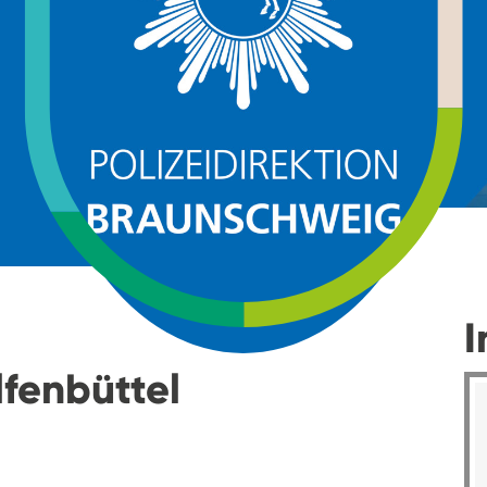
I
fenbüttel