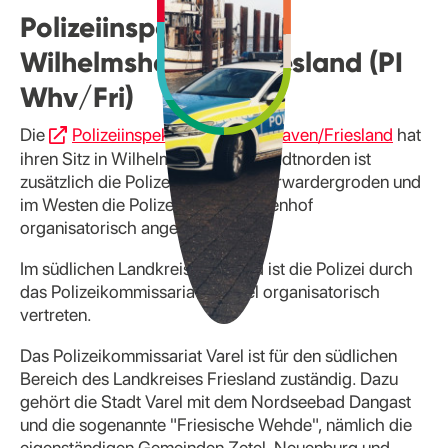
Polizeiinspektion
Wilhelmshaven / Friesland (PI
Whv/Fri)
Die
Polizeiinspektion Wilhelmshaven/Friesland
hat
ihren Sitz in Wilhelmshaven. Im Stadtnorden ist
zusätzlich die Polizeistation Fedderwardergroden und
im Westen die Polizeistation Wiesenhof
organisatorisch angesiedelt.
Im südlichen Landkreis Friesland ist die Polizei durch
das Polizeikommissariat in Varel organisatorisch
vertreten.
Das Polizeikommissariat Varel ist für den südlichen
Bereich des Landkreises Friesland zuständig. Dazu
gehört die Stadt Varel mit dem Nordseebad Dangast
und die sogenannte "Friesische Wehde", nämlich die
eigenständigen Gemeinden Zetel-Neuenburg und