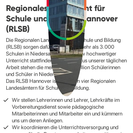
Regionales Landesamt für
Schule und Bildung Hannover
(RLSB)
Die Regionalen Landesämter für Schule und Bildung
(RLSB) sorgen dafür, dass in den mehr als 3.000
Schulen in Niedersachsen qualitativ hochwertiger
Unterricht stattfinden kann. Im Fokus unserer täglichen
Arbeit stehen die mehr als eine Million Schülerinnen
und Schüler in Niedersachsen.
Das RLSB Hannover ist eines von vier Regionalen
Landesämtern für Schule und Bildung.
Wir stellen Lehrerinnen und Lehrer, Lehrkräfte im
Vorbereitungsdienst sowie pädagogische
Mitarbeiterinnen und Mitarbeiter ein und kümmern
uns um deren Anliegen.
Wir koordinieren die Unterrichtsversorgung und