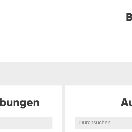
B
ibungen
A