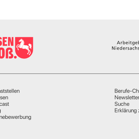
ststellen
Berufe-Ch
sen
Newslette
cast
Suche
g
Erklärung 
inebewerbung