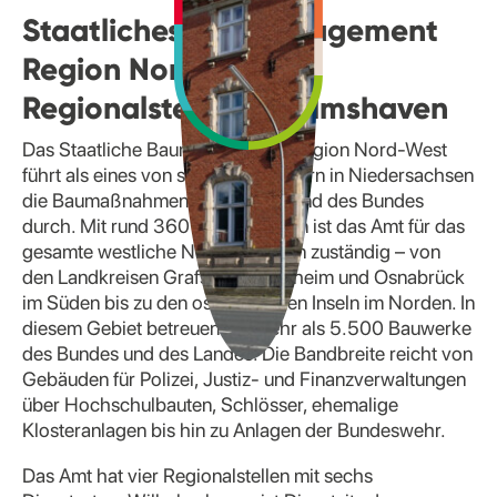
Staatliches Baumanagement
Region Nord-West,
Regionalstelle Wilhelmshaven
Das Staatliche Baumanagement Region Nord-West
führt als eines von sieben Bauämtern in Niedersachsen
die Baumaßnahmen des Landes und des Bundes
durch. Mit rund 360 Beschäftigten ist das Amt für das
gesamte westliche Niedersachsen zuständig – von
den Landkreisen Grafschaft Bentheim und Osnabrück
im Süden bis zu den ostfriesischen Inseln im Norden. In
diesem Gebiet betreuen wir mehr als 5.500 Bauwerke
des Bundes und des Landes. Die Bandbreite reicht von
Gebäuden für Polizei, Justiz- und Finanzverwaltungen
über Hochschulbauten, Schlösser, ehemalige
Klosteranlagen bis hin zu Anlagen der Bundeswehr.
Das Amt hat vier Regionalstellen mit sechs