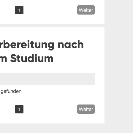
Weiter
1
rbereitung nach
m Studium
 gefunden.
Weiter
1