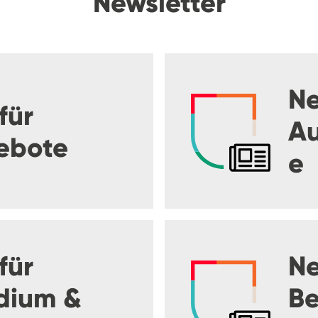
Newsletter
Ne
für
Au
ebote
e
für
Ne
dium &
Be