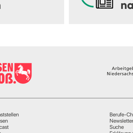
m
na
ststellen
Berufe-Ch
sen
Newslette
cast
Suche