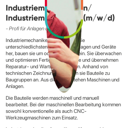
Industriemechanikerin/
Industriemechaniker (m/w/d)
- Profi für Anlagen und Maschinen
Industriemechaniker/innen stellen die
unterschiedlichsten Produktionsanlagen und Geräte
her, bauen sie um oder richten sie ein. Sie überwachen
und optimieren Fertigungsprozesse und übernehmen
Reparatur- und Wartungsaufgaben. Anhand von
technischen Zeichnungen fertigen sie Bauteile zu
Baugruppen an. Aus diesen entstehen Maschinen und
Anlagen.
Die Bauteile werden maschinell und manuell
bearbeitet. Bei der maschinellen Bearbeitung kommen
sowohl konventionelle als auch CNC-
Werkzeugmaschinen zum Einsatz.