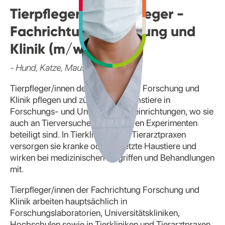
Tierpflegerin/ Tierpfleger -
Fachrichtung Forschung und
Klinik (m/w/d)
- Hund, Katze, Maus und Co.
Tierpfleger/innen der Fachrichtung Forschung und
Klinik pflegen und züchten Versuchstiere in
Forschungs- und Untersuchungseinrichtungen, wo sie
auch an Tierversuchen und anderen Experimenten
beteiligt sind. In Tierkliniken und Tierarztpraxen
versorgen sie kranke oder verletzte Haustiere und
wirken bei medizinischen Eingriffen und Behandlungen
mit.
Tierpfleger/innen der Fachrichtung Forschung und
Klinik arbeiten hauptsächlich in
Forschungslaboratorien, Universitätskliniken,
Hochschulen sowie in Tierkliniken und Tierarztpraxen.