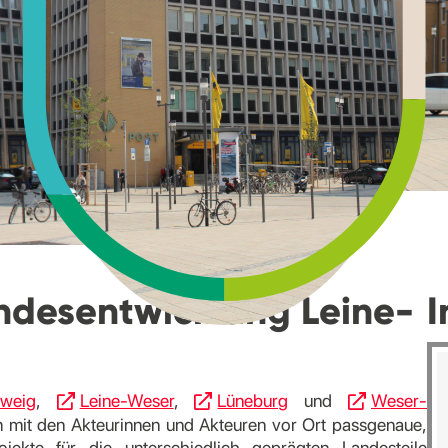
andesentwicklung Leine-
I
hweig
,
Leine-Weser
,
Lüneburg
und
Weser-
 mit den Akteurinnen und Akteuren vor Ort passgenaue,
jekte für die unterschiedlich geprägten Landesteile