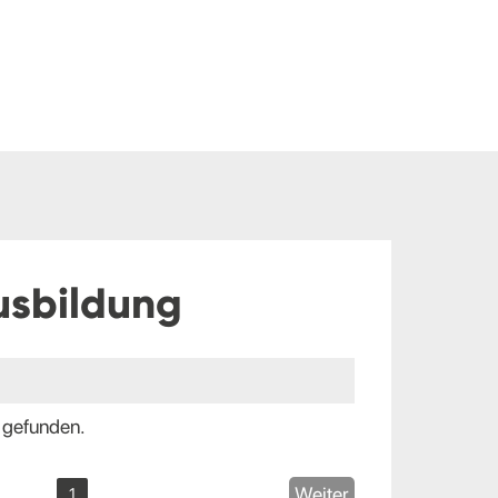
usbildung
 gefunden.
Weiter
1