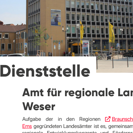
Dienststelle
Amt für regionale L
Weser
Aufgabe der in den Regionen
Braunsc
Ems
gegründeten Landesämter ist es, gemeinsam
regionale Entwicklungskonzepte und Förderpro