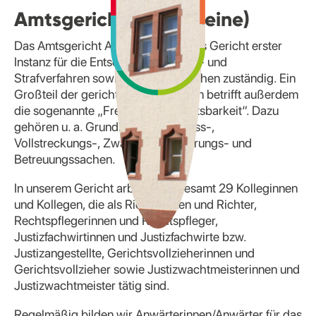
Amtsgericht Alfeld (Leine)
Das Amtsgericht Alfeld (Leine) ist als Gericht erster
Instanz für die Entscheidung in Zivil- und
Strafverfahren sowie in Familiensachen zuständig. Ein
Großteil der gerichtlichen Aufgaben betrifft außerdem
die sogenannte „Freiwillige Gerichtsbarkeit“. Dazu
gehören u. a. Grundbuch-, Nachlass-,
Vollstreckungs-, Zwangsversteigerungs- und
Betreuungssachen.
In unserem Gericht arbeiten insgesamt 29 Kolleginnen
und Kollegen, die als Richterinnen und Richter,
Rechtspflegerinnen und Rechtspfleger,
Justizfachwirtinnen und Justizfachwirte bzw.
Justizangestellte, Gerichtsvollzieherinnen und
Gerichtsvollzieher sowie Justizwachtmeisterinnen und
Justizwachtmeister tätig sind.
Regelmäßig bilden wir Anwärterinnen/Anwärter für das