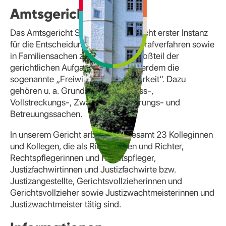
Amtsgericht Seesen
Das Amtsgericht Seesen ist als Gericht erster Instanz
für die Entscheidung in Zivil- und Strafverfahren sowie
in Familiensachen zuständig. Ein Großteil der
gerichtlichen Aufgaben betrifft außerdem die
sogenannte „Freiwillige Gerichtsbarkeit“. Dazu
gehören u. a. Grundbuch-, Nachlass-,
Vollstreckungs-, Zwangsversteigerungs- und
Betreuungssachen.
In unserem Gericht arbeiten insgesamt 23 Kolleginnen
und Kollegen, die als Richterinnen und Richter,
Rechtspflegerinnen und Rechtspfleger,
Justizfachwirtinnen und Justizfachwirte bzw.
Justizangestellte, Gerichtsvollzieherinnen und
Gerichtsvollzieher sowie Justizwachtmeisterinnen und
Justizwachtmeister tätig sind.