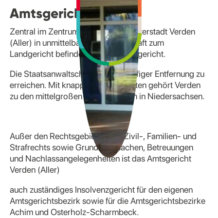
Amtsgericht Verden
Zentral im Zentrum der schönen Reiterstadt Verden
(Aller) in unmittelbarer Nachbarschaft zum
Landgericht befindet sich das Amtsgericht.
Die Staatsanwaltschaft ist in fußläufiger Entfernung zu
erreichen. Mit knapp 60 Bediensteten gehört Verden
zu den mittelgroßen Amtsgerichten in Niedersachsen.
Außer den Rechtsgebieten des Zivil-, Familien- und
Strafrechts sowie Grundbuchsachen, Betreuungen
und Nachlassangelegenheiten ist das Amtsgericht
Verden (Aller)
auch zuständiges Insolvenzgericht für den eigenen
Amtsgerichtsbezirk sowie für die Amtsgerichtsbezirke
Achim und Osterholz-Scharmbeck.