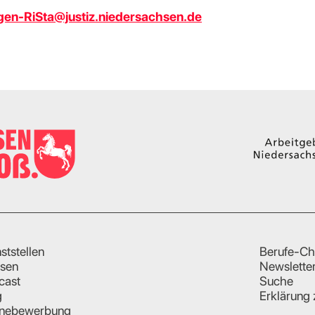
n-RiSta@justiz.niedersachsen.de
ststellen
Berufe-Ch
sen
Newslette
cast
Suche
g
Erklärung 
inebewerbung