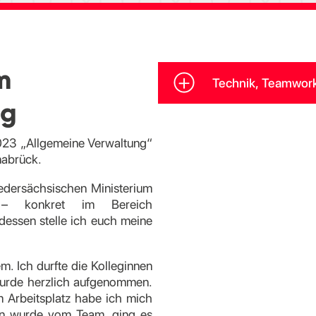
m
Technik, Teamwork,
ng
 2023 „Allgemeine Verwaltung“
nabrück.
iedersächsischen Ministerium
g – konkret im Bereich
dessen stelle ich euch meine
m. Ich durfte die Kolleginnen
wurde herzlich aufgenommen.
Arbeitsplatz habe ich mich
gen wurde vom Team, ging es