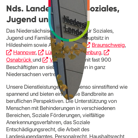
Nds. Landesamt für Soziales,
Jugend und Familie
Das Niedersächsische Landesamt für Soziales,
Jugend und Familie (LS) hat den Hauptsitz in
Hildesheim sowie Außenstellen in
Braunschweig
,
Hannover
,
Lüneburg
,
Oldenburg
,
Osnabrück
und
Verden
und ist mit fast 900
Beschäftigten an sieben Standorten in ganz
Niedersachsen vertreten.
Unsere Dienstleistungen sind ebenso sinnstiftend wie
spannend und bieten eine große Bandbreite an
beruflichen Perspektiven. Die Unterstützung von
Menschen mit Behinderungen in verschiedenen
Bereichen, Soziale Förderungen, vielfältige
Anerkennungsverfahren, das Soziale
Entschädigungsrecht, die Arbeit des
Landesjugendamtes, Personalrecht, Haushaltsrecht