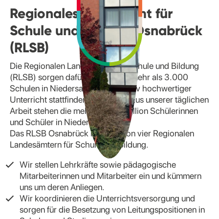
Regionales Landesamt für
Schule und Bildung Osnabrück
(RLSB)
Die Regionalen Landesämter für Schule und Bildung
(RLSB) sorgen dafür, dass in den mehr als 3.000
Schulen in Niedersachsen qualitativ hochwertiger
Unterricht stattfinden kann. Im Fokus unserer täglichen
Arbeit stehen die mehr als eine Million Schülerinnen
und Schüler in Niedersachsen.
Das RLSB Osnabrück ist eines von vier Regionalen
Landesämtern für Schule und Bildung.
Wir stellen Lehrkräfte sowie pädagogische
Mitarbeiterinnen und Mitarbeiter ein und kümmern
uns um deren Anliegen.
Wir koordinieren die Unterrichtsversorgung und
sorgen für die Besetzung von Leitungspositionen in