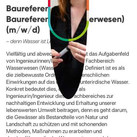
Baureferendarin /
Baureferendar (Wasserwesen)
(m/w/d)
– denn Wasser ist Leben
Vielfältig und abwechslungsreich ist das Aufgabenfeld
von Ingenieurinnen/Ingenieuren im Fachbereich
Wasserwesen (Wasserwirtschaft). Definiert ist es als
die zielbewusste Ordnung aller menschlichen
Einwirkungen auf das ober- und unterirdische Wasser.
Konkret bedeutet dies, dass Sie als
Ingenieurin/Ingenieur dieses Fachbereiches zur
nachhaltigen Entwicklung und Erhaltung unserer
lebenswerten Umwelt beitragen, denn es geht darum,
die Gewässer als Bestandteile von Natur und
Landschaft zu schützen und mit schonenden
Methoden, Maßnahmen zu erarbeiten und