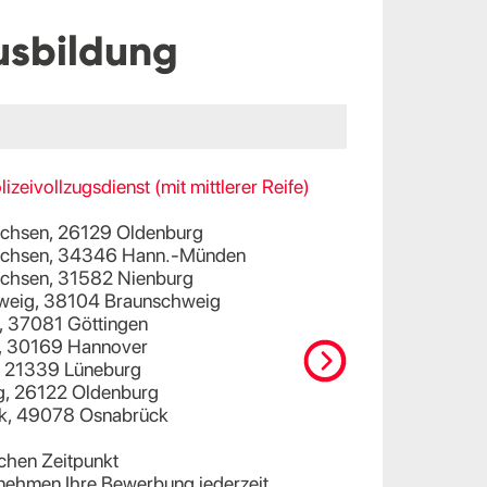
usbildung
lizeivollzugsdienst (mit mittlerer Reife)
achsen, 26129 Oldenburg
sachsen, 34346 Hann.-Münden
achsen, 31582 Nienburg
chweig, 38104 Braunschweig
n, 37081 Göttingen
r, 30169 Hannover
g, 21339 Lüneburg
rg, 26122 Oldenburg
ück, 49078 Osnabrück
chen Zeitpunkt
nehmen Ihre Bewerbung jederzeit