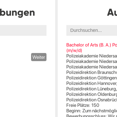
ibungen
A
Bachelor of Arts (B. A.) Po
(m/w/d)
Polizeiakademie Nieders
Weiter
Polizeiakademie Nieder
Polizeiakademie Nieders
Polizeidirektion Brauns
Polizeidirektion Göttinge
Polizeidirektion Hannove
Polizeidirektion Lünebur
Polizeidirektion Oldenbu
Polizeidirektion Osnabr
Freie Plätze: 150
Beginn: Zum nächstmögli
Bewerbungsschluss: Wir 