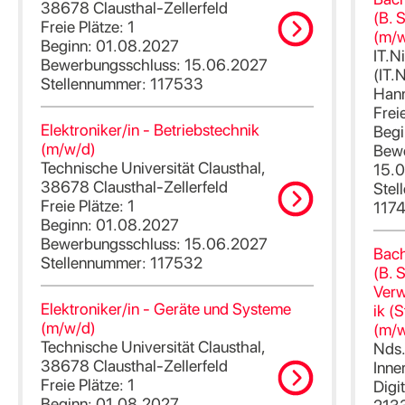
38678 Clausthal-Zellerfeld
(B. 
Freie Plätze: 1
(m/w
Beginn: 01.08.2027
IT.N
Bewerbungsschluss: 15.06.2027
(IT.
Stellennummer: 117533
Han
Frei
Elektroniker/in - Betriebstechnik
Begi
(m/w/d)
Bewe
Technische Universität Clausthal,
15.
38678 Clausthal-Zellerfeld
Stel
Freie Plätze: 1
117
Beginn: 01.08.2027
Bewerbungsschluss: 15.06.2027
Bach
Stellennummer: 117532
(B. S
Verw
Elektroniker/in - Geräte und Systeme
ik (
(m/w/d)
(m/w
Technische Universität Clausthal,
Nds.
38678 Clausthal-Zellerfeld
Inne
Freie Plätze: 1
Digit
Beginn: 01.08.2027