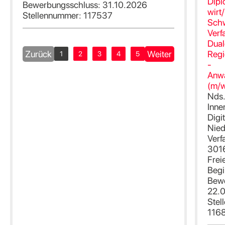
Dipl
Bewerbungsschluss: 31.10.2026
wirt/
Stellennummer: 117537
Sch
Verf
Dual
Zurück
Weiter
Regi
1
2
3
4
5
-
Anwä
(m/w
Nds.
Inne
Digit
Nied
Verf
301
Frei
Begi
Bewe
22.
Stel
116