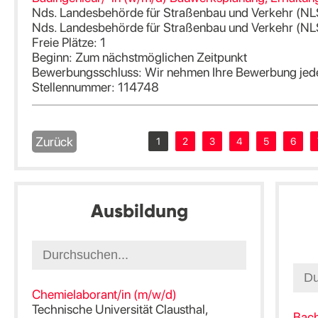
Nds. Landesbehörde für Straßenbau und Verkehr (N
Nds. Landesbehörde für Straßenbau und Verkehr (N
Freie Plätze: 1
Beginn: Zum nächstmöglichen Zeitpunkt
Bewerbungsschluss: Wir nehmen Ihre Bewerbung jede
Stellennummer: 114748
Zurück
1
2
3
4
5
6
Ausbildung
Chemielaborant/in (m/w/d)
Technische Universität Clausthal,
Bach