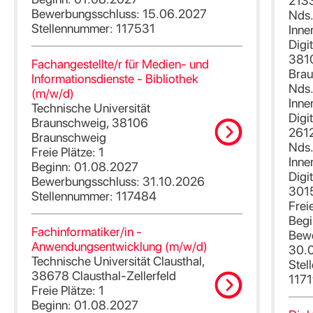
213
Bewerbungsschluss: 15.06.2027
Nds.
Stellennummer: 117531
Inne
Digit
381
Fachangestellte/r für Medien- und
Bra
Informationsdienste - Bibliothek
Nds.
(m/w/d)
Inne
Technische Universität
Digit
Braunschweig, 38106
261
Braunschweig
Nds.
Freie Plätze: 1
Inne
Beginn: 01.08.2027
Digit
Bewerbungsschluss: 31.10.2026
301
Stellennummer: 117484
Frei
Begi
Fachinformatiker/in -
Bewe
Anwendungsentwicklung (m/w/d)
30.
Technische Universität Clausthal,
Stel
38678 Clausthal-Zellerfeld
117
Freie Plätze: 1
Beginn: 01.08.2027