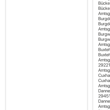
Bücke
Bücke
Amtsg
Burgd
Burgd
Amtsg
Burgw
Burgw
Amtsg
Buxte
Buxte
Amtsge
29221
Amtsg
Cuxha
Cuxha
Amtsg
Danne
2945
Danne
Amtsg