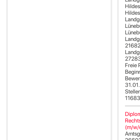
Hilde
Hilde
Landg
Lüneb
Lüneb
Landge
21682
Landge
27283
Freie 
Begin
Bewer
31.01
Stell
1168
Diplo
Rechts
(m/w/
Amtsge