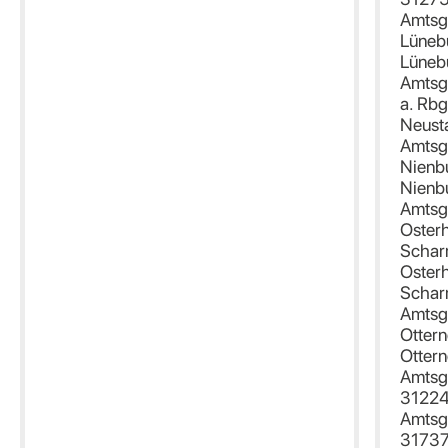
Amtsg
Lüneb
Lüneb
Amtsg
a. Rb
Neust
Amtsg
Nienb
Nienb
Amtsg
Oster
Schar
Oster
Schar
Amtsg
Ottern
Ottern
Amtsge
31224
Amtsge
31737