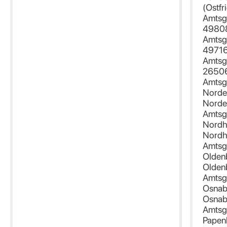
(Ostfr
Amtsge
49808
Amtsg
4971
Amtsg
26506
Amtsg
Norde
Nord
Amtsg
Nordh
Nordh
Amtsg
Olden
Olden
Amtsg
Osnab
Osnab
Amtsg
Papen