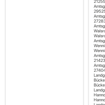
21255
Amtsge
29525
Amtsge
27283
Amtsg
Walsr
Walsr
Amtsg
Wenni
Wenni
Amtsg
21423
Amtsg
27404
Landg
Bücke
Bücke
Landg
Hanno
Hanno
Landg