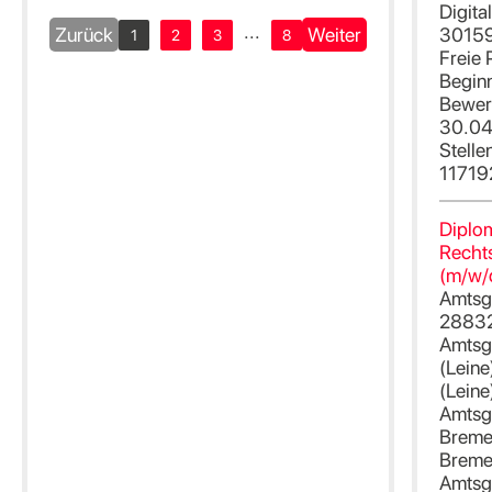
Digita
...
Zurück
Weiter
30159
1
2
3
8
Freie 
Begin
Bewer
30.04
Stell
11719
Diplo
Rechts
(m/w/
Amtsg
28832
Amtsge
(Leine
(Leine
Amtsg
Breme
Breme
Amtsg