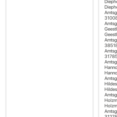
Dieph
Dieph
Amtsge
31008
Amtsg
Geest
Geest
Amtsge
38518
Amtsg
31785
Amtsg
Hanno
Hanno
Amtsg
Hilde
Hilde
Amtsg
Holzm
Holzm
Amtsge
31275