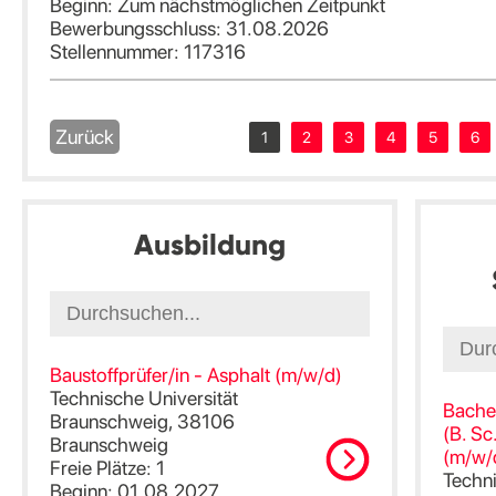
Beginn: Zum nächstmöglichen Zeitpunkt
Bewerbungsschluss: 31.08.2026
Stellennummer: 117316
Zurück
1
2
3
4
5
6
Ausbildung
Baustoffprüfer/in - Asphalt (m/w/d)
Technische Universität
Bachel
Braunschweig, 38106
(B. Sc
Braunschweig
(m/w/
Freie Plätze: 1
Techn
Beginn: 01.08.2027