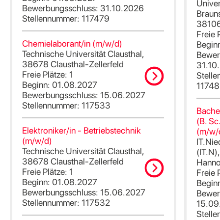
Univer
Bewerbungsschluss: 31.10.2026
Braun
Stellennummer: 117479
38106
Freie 
Chemielaborant/in (m/w/d)
Begin
Technische Universität Clausthal,
Bewer
38678 Clausthal-Zellerfeld
31.10
Freie Plätze: 1
Stell
Beginn: 01.08.2027
1174
Bewerbungsschluss: 15.06.2027
Stellennummer: 117533
Bachel
(B. Sc
Elektroniker/in - Betriebstechnik
(m/w/
(m/w/d)
IT.Ni
Technische Universität Clausthal,
(IT.N
38678 Clausthal-Zellerfeld
Hanno
Freie Plätze: 1
Freie 
Beginn: 01.08.2027
Begin
Bewerbungsschluss: 15.06.2027
Bewer
Stellennummer: 117532
15.09
Stell