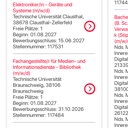
1174
Elektroniker/in - Geräte und
Systeme (m/w/d)
Technische Universität Clausthal,
Bachel
38678 Clausthal-Zellerfeld
(B. Sc
Freie Plätze: 1
Verwal
Beginn: 01.08.2027
k (Sti
Bewerbungsschluss: 15.06.2027
(m/w/
Stellennummer: 117531
Nds. M
Innere
Digita
Fachangestellte/r für Medien- und
21339
Informationsdienste - Bibliothek
Nds. M
(m/w/d)
Innere
Technische Universität
Digita
Braunschweig, 38106
38100
Braunschweig
Nds. M
Freie Plätze: 1
Innere
Beginn: 01.08.2027
Digita
Bewerbungsschluss: 31.10.2026
26122
Stellennummer: 117484
Nds. M
Innere